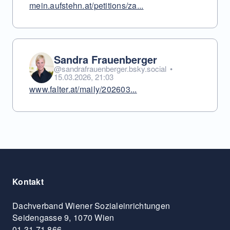
mein.aufstehn.at/petitions/za...
Sandra Frauenberger
@sandrafrauenberger.bsky.social
•
15.03.2026, 21:03
www.falter.at/maily/202603...
Kontakt
Dachverband Wiener Sozialeinrichtungen
Seidengasse 9, 1070 Wien
01 31 71 866