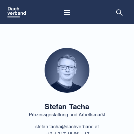
Skip
to
content
Stefan Tacha
Prozessgestaltung und Arbeitsmarkt
stefan.tacha@dachverband.at
+43 1 317 18 66 – 17