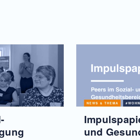
NEWS & THEMA
#WOHN
-
Impulspapie
agung
und Gesund