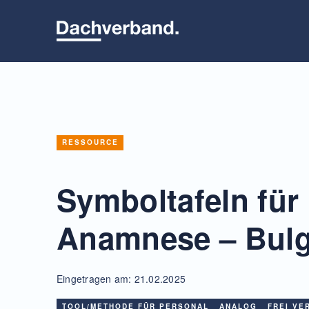
Skip
to
content
RESSOURCE
Symboltafeln für 
Anamnese – Bulg
Eingetragen am: 21.02.2025
TOOL/METHODE FÜR PERSONAL
ANALOG
FREI VE